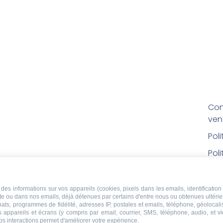
Con
ven
Pol
Poli
Men
Con
des informations sur vos appareils (cookies, pixels dans les emails, identification 
ite ou dans nos emails, déjà détenues par certains d'entre nous ou obtenues ultéri
rem
chats, programmes de fidélité, adresses IP, postales et emails, téléphone, géolocal
s appareils et écrans (y compris par email, courrier, SMS, téléphone, audio, et v
Droi
os interactions permet d'améliorer votre expérience.