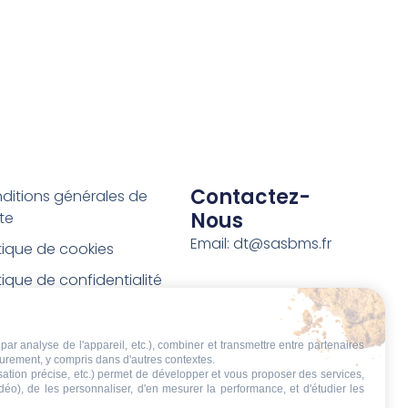
Contactez-
ditions générales de
Nous
te
Email: dt@sasbms.fr
itique de cookies
tique de confidentialité
tions légales
ditions de retour et de
par analyse de l'appareil, etc.), combiner et transmettre entre partenaires
eurement, y compris dans d'autres contextes.
boursement
isation précise, etc.) permet de développer et vous proposer des services,
idéo), de les personnaliser, d'en mesurer la performance, et d'étudier les
t de rétractation