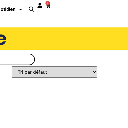
0
uotidien
e