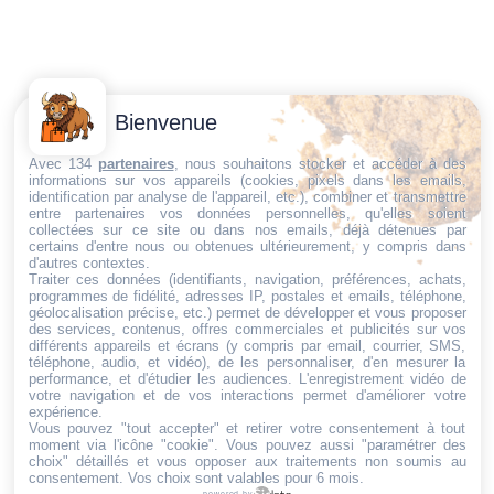
Contactez-
Conditions
Bienvenue
Nous
générales
Trouvez ce qu'il vous faut,
de vente
Email:
Avec 134
partenaires
, nous souhaitons stocker et accéder à des
informations sur vos appareils (cookies, pixels dans les emails,
au bon endroit
dt@sasbms.fr
Politique de
identification par analyse de l'appareil, etc.), combiner et transmettre
entre partenaires vos données personnelles, qu'elles soient
cookies
collectées sur ce site ou dans nos emails, déjà détenues par
Politique de
certains d'entre nous ou obtenues ultérieurement, y compris dans
d'autres contextes.
confidentialité
Traiter ces données (identifiants, navigation, préférences, achats,
programmes de fidélité, adresses IP, postales et emails, téléphone,
Mentions
géolocalisation précise, etc.) permet de développer et vous proposer
légales
des services, contenus, offres commerciales et publicités sur vos
différents appareils et écrans (y compris par email, courrier, SMS,
Conditions de
téléphone, audio, et vidéo), de les personnaliser, d'en mesurer la
performance, et d'étudier les audiences. L'enregistrement vidéo de
retour et de
votre navigation et de vos interactions permet d'améliorer votre
remboursement
expérience.
Vous pouvez "tout accepter" et retirer votre consentement à tout
Droit de
moment via l'icône "cookie"
. Vous pouvez aussi "paramétrer des
rétractation
choix" détaillés et vous opposer aux traitements non soumis au
consentement. Vos choix sont valables pour 6 mois.
powered by