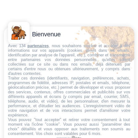
Contactez-
Conditions
Bienvenue
Nous
générales
Trouvez ce qu'il vous faut,
de vente
Email:
Avec 134
partenaires
, nous souhaitons stocker et accéder à des
informations sur vos appareils (cookies, pixels dans les emails,
au bon endroit
dt@sasbms.fr
Politique de
identification par analyse de l'appareil, etc.), combiner et transmettre
entre partenaires vos données personnelles, qu'elles soient
cookies
collectées sur ce site ou dans nos emails, déjà détenues par
Politique de
certains d'entre nous ou obtenues ultérieurement, y compris dans
d'autres contextes.
confidentialité
Traiter ces données (identifiants, navigation, préférences, achats,
programmes de fidélité, adresses IP, postales et emails, téléphone,
Mentions
géolocalisation précise, etc.) permet de développer et vous proposer
légales
des services, contenus, offres commerciales et publicités sur vos
différents appareils et écrans (y compris par email, courrier, SMS,
Conditions de
téléphone, audio, et vidéo), de les personnaliser, d'en mesurer la
performance, et d'étudier les audiences. L'enregistrement vidéo de
retour et de
votre navigation et de vos interactions permet d'améliorer votre
remboursement
expérience.
Vous pouvez "tout accepter" et retirer votre consentement à tout
Droit de
moment via l'icône "cookie"
. Vous pouvez aussi "paramétrer des
rétractation
choix" détaillés et vous opposer aux traitements non soumis au
consentement. Vos choix sont valables pour 6 mois.
powered by