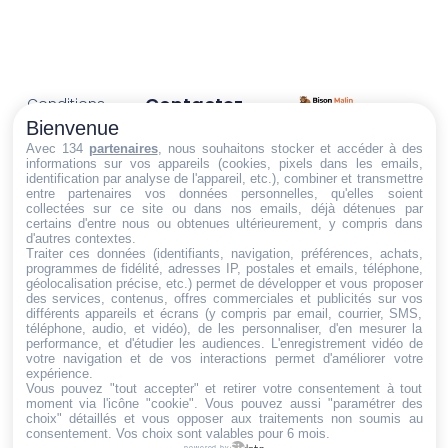
Contactez-
Conditions
Nous
générales
Bienvenue
Trouvez ce qu'il vous faut,
de vente
Email:
Avec 134
partenaires
, nous souhaitons stocker et accéder à des
informations sur vos appareils (cookies, pixels dans les emails,
au bon endroit
dt@sasbms.fr
Politique de
identification par analyse de l'appareil, etc.), combiner et transmettre
entre partenaires vos données personnelles, qu'elles soient
cookies
collectées sur ce site ou dans nos emails, déjà détenues par
Politique de
certains d'entre nous ou obtenues ultérieurement, y compris dans
d'autres contextes.
confidentialité
Traiter ces données (identifiants, navigation, préférences, achats,
programmes de fidélité, adresses IP, postales et emails, téléphone,
Mentions
géolocalisation précise, etc.) permet de développer et vous proposer
légales
des services, contenus, offres commerciales et publicités sur vos
différents appareils et écrans (y compris par email, courrier, SMS,
Conditions de
téléphone, audio, et vidéo), de les personnaliser, d'en mesurer la
performance, et d'étudier les audiences. L'enregistrement vidéo de
retour et de
votre navigation et de vos interactions permet d'améliorer votre
remboursement
expérience.
Vous pouvez "tout accepter" et retirer votre consentement à tout
Droit de
moment via l'icône "cookie"
. Vous pouvez aussi "paramétrer des
rétractation
choix" détaillés et vous opposer aux traitements non soumis au
consentement. Vos choix sont valables pour 6 mois.
powered by