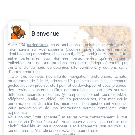
Contactez-
Conditions
Bienvenue
Nous
générales
Trouvez ce qu'il vous faut,
de vente
Email:
Avec 134
partenaires
, nous souhaitons stocker et accéder à des
informations sur vos appareils (cookies, pixels dans les emails,
au bon endroit
dt@sasbms.fr
Politique de
identification par analyse de l'appareil, etc.), combiner et transmettre
entre partenaires vos données personnelles, qu'elles soient
cookies
collectées sur ce site ou dans nos emails, déjà détenues par
Politique de
certains d'entre nous ou obtenues ultérieurement, y compris dans
d'autres contextes.
confidentialité
Traiter ces données (identifiants, navigation, préférences, achats,
programmes de fidélité, adresses IP, postales et emails, téléphone,
Mentions
géolocalisation précise, etc.) permet de développer et vous proposer
légales
des services, contenus, offres commerciales et publicités sur vos
différents appareils et écrans (y compris par email, courrier, SMS,
Conditions de
téléphone, audio, et vidéo), de les personnaliser, d'en mesurer la
performance, et d'étudier les audiences. L'enregistrement vidéo de
retour et de
votre navigation et de vos interactions permet d'améliorer votre
remboursement
expérience.
Vous pouvez "tout accepter" et retirer votre consentement à tout
Droit de
moment via l'icône "cookie"
. Vous pouvez aussi "paramétrer des
rétractation
choix" détaillés et vous opposer aux traitements non soumis au
consentement. Vos choix sont valables pour 6 mois.
powered by