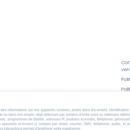
Con
ven
Pol
Poli
Men
Con
des informations sur vos appareils (cookies, pixels dans les emails, identification 
ite ou dans nos emails, déjà détenues par certains d'entre nous ou obtenues ultéri
rem
chats, programmes de fidélité, adresses IP, postales et emails, téléphone, géolocal
s appareils et écrans (y compris par email, courrier, SMS, téléphone, audio, et v
Droi
os interactions permet d'améliorer votre expérience.