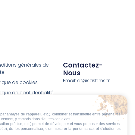
Contactez-
ditions générales de
Nous
te
Email: dt@sasbms.fr
itique de cookies
tique de confidentialité
tions légales
ditions de retour et de
par analyse de l'appareil, etc.), combiner et transmettre entre partenaires
eurement, y compris dans d'autres contextes.
boursement
isation précise, etc.) permet de développer et vous proposer des services,
idéo), de les personnaliser, d'en mesurer la performance, et d'étudier les
t de rétractation