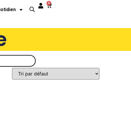
0
uotidien
e