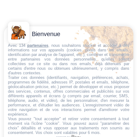
Contactez-
Conditions
Bienvenue
Nous
générales
Trouvez ce qu'il vous faut,
de vente
Email:
Avec 134
partenaires
, nous souhaitons stocker et accéder à des
informations sur vos appareils (cookies, pixels dans les emails,
au bon endroit
dt@sasbms.fr
Politique de
identification par analyse de l'appareil, etc.), combiner et transmettre
entre partenaires vos données personnelles, qu'elles soient
cookies
collectées sur ce site ou dans nos emails, déjà détenues par
Politique de
certains d'entre nous ou obtenues ultérieurement, y compris dans
d'autres contextes.
confidentialité
Traiter ces données (identifiants, navigation, préférences, achats,
programmes de fidélité, adresses IP, postales et emails, téléphone,
Mentions
géolocalisation précise, etc.) permet de développer et vous proposer
légales
des services, contenus, offres commerciales et publicités sur vos
différents appareils et écrans (y compris par email, courrier, SMS,
Conditions de
téléphone, audio, et vidéo), de les personnaliser, d'en mesurer la
performance, et d'étudier les audiences. L'enregistrement vidéo de
retour et de
votre navigation et de vos interactions permet d'améliorer votre
remboursement
expérience.
Vous pouvez "tout accepter" et retirer votre consentement à tout
Droit de
moment via l'icône "cookie"
. Vous pouvez aussi "paramétrer des
rétractation
choix" détaillés et vous opposer aux traitements non soumis au
consentement. Vos choix sont valables pour 6 mois.
powered by