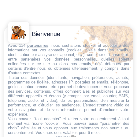
Contactez-
Conditions
Bienvenue
Nous
générales
Trouvez ce qu'il vous faut,
de vente
Email:
Avec 134
partenaires
, nous souhaitons stocker et accéder à des
informations sur vos appareils (cookies, pixels dans les emails,
au bon endroit
dt@sasbms.fr
Politique de
identification par analyse de l'appareil, etc.), combiner et transmettre
entre partenaires vos données personnelles, qu'elles soient
cookies
collectées sur ce site ou dans nos emails, déjà détenues par
Politique de
certains d'entre nous ou obtenues ultérieurement, y compris dans
d'autres contextes.
confidentialité
Traiter ces données (identifiants, navigation, préférences, achats,
programmes de fidélité, adresses IP, postales et emails, téléphone,
Mentions
géolocalisation précise, etc.) permet de développer et vous proposer
légales
des services, contenus, offres commerciales et publicités sur vos
différents appareils et écrans (y compris par email, courrier, SMS,
Conditions de
téléphone, audio, et vidéo), de les personnaliser, d'en mesurer la
performance, et d'étudier les audiences. L'enregistrement vidéo de
retour et de
votre navigation et de vos interactions permet d'améliorer votre
remboursement
expérience.
Vous pouvez "tout accepter" et retirer votre consentement à tout
Droit de
moment via l'icône "cookie"
. Vous pouvez aussi "paramétrer des
rétractation
choix" détaillés et vous opposer aux traitements non soumis au
consentement. Vos choix sont valables pour 6 mois.
powered by