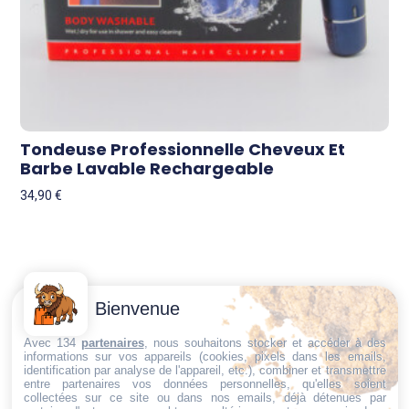
Tondeuse Professionnelle Cheveux Et
Barbe Lavable Rechargeable
34,90
€
Contactez-
Conditions
Bienvenue
Nous
générales
Trouvez ce qu'il vous faut,
de vente
Email:
Avec 134
partenaires
, nous souhaitons stocker et accéder à des
informations sur vos appareils (cookies, pixels dans les emails,
au bon endroit
dt@sasbms.fr
Politique de
identification par analyse de l'appareil, etc.), combiner et transmettre
entre partenaires vos données personnelles, qu'elles soient
cookies
collectées sur ce site ou dans nos emails, déjà détenues par