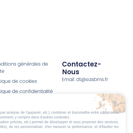
Contactez-
ditions générales de
Nous
te
Email: dt@sasbms.fr
itique de cookies
tique de confidentialité
tions légales
ditions de retour et de
par analyse de l'appareil, etc.), combiner et transmettre entre partenaires
eurement, y compris dans d'autres contextes.
boursement
isation précise, etc.) permet de développer et vous proposer des services,
idéo), de les personnaliser, d'en mesurer la performance, et d'étudier les
t de rétractation