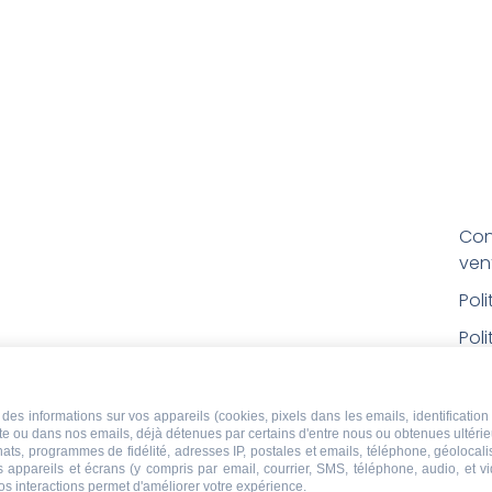
Con
ven
Pol
Poli
Men
Con
des informations sur vos appareils (cookies, pixels dans les emails, identification 
ite ou dans nos emails, déjà détenues par certains d'entre nous ou obtenues ultéri
rem
chats, programmes de fidélité, adresses IP, postales et emails, téléphone, géolocal
s appareils et écrans (y compris par email, courrier, SMS, téléphone, audio, et v
Droi
os interactions permet d'améliorer votre expérience.