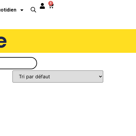
0
uotidien
e