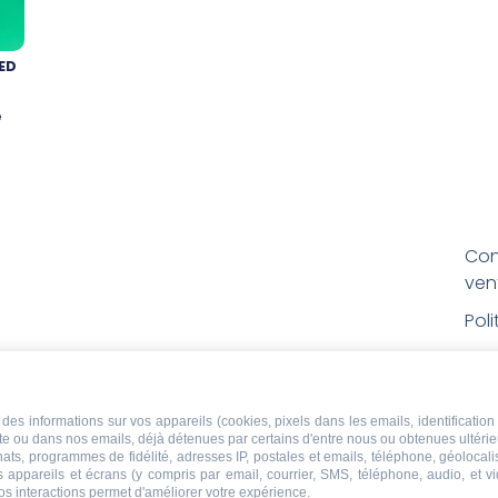
ED
e
Con
ven
Pol
Poli
Men
des informations sur vos appareils (cookies, pixels dans les emails, identification 
Con
ite ou dans nos emails, déjà détenues par certains d'entre nous ou obtenues ultéri
rem
chats, programmes de fidélité, adresses IP, postales et emails, téléphone, géolocal
s appareils et écrans (y compris par email, courrier, SMS, téléphone, audio, et v
os interactions permet d'améliorer votre expérience.