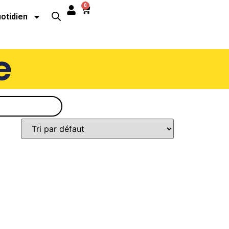
0
uotidien
e