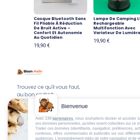
Casque Bluetooth Sans
Lampe De Camping L
Fil Pliable À Réduction
Rechargeable
De Bruit Active –
Multifonction Avec
Confort Et Autonomie
Variateur De Lumièr
Au Quotidien
19,90
€
19,90
€
Trouvez ce qu'il vous faut,
au bon endroit
Bienvenue
Avec 134
partenaires
, nous souhaitons stocker et accéder à 
vos données personnelles, qu'elles soient collectées sur ce s
Traiter ces données (identifiants, navigation, préférences, a
contenus, offres commerciales et publicités sur vos différent
audiences. L'enregistrement vidéo de votre navigation et de v