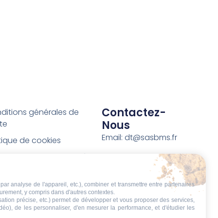
Contactez-
ditions générales de
Nous
te
Email: dt@sasbms.fr
itique de cookies
tique de confidentialité
tions légales
par analyse de l'appareil, etc.), combiner et transmettre entre partenaires
ditions de retour et de
eurement, y compris dans d'autres contextes.
boursement
isation précise, etc.) permet de développer et vous proposer des services,
idéo), de les personnaliser, d'en mesurer la performance, et d'étudier les