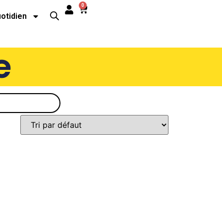
0
uotidien
e