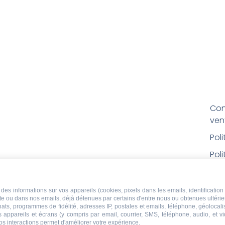
Con
ven
Pol
Poli
Men
Con
des informations sur vos appareils (cookies, pixels dans les emails, identification 
ite ou dans nos emails, déjà détenues par certains d'entre nous ou obtenues ultéri
rem
chats, programmes de fidélité, adresses IP, postales et emails, téléphone, géolocal
s appareils et écrans (y compris par email, courrier, SMS, téléphone, audio, et v
Droi
os interactions permet d'améliorer votre expérience.