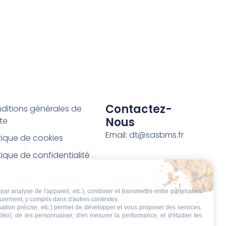
Contactez-
ditions générales de
Nous
te
Email: dt@sasbms.fr
itique de cookies
tique de confidentialité
tions légales
ditions de retour et de
par analyse de l'appareil, etc.), combiner et transmettre entre partenaires
eurement, y compris dans d'autres contextes.
boursement
isation précise, etc.) permet de développer et vous proposer des services,
idéo), de les personnaliser, d'en mesurer la performance, et d'étudier les
t de rétractation