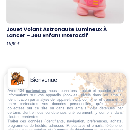
Jouet Volant Astronaute Lumineux À
Lancer – Jeu Enfant Interactif
16,90
€
Contactez-
Conditions
Bienvenue
Nous
générales
Trouvez ce qu'il vous faut,
de vente
Email:
Avec 134
partenaires
, nous souhaitons stocker et accéder à des
au bon endroit
informations sur vos appareils (cookies, pixels dans les emails,
dt@sasbms.fr
Politique de
identification par analyse de l'appareil, etc.), combiner et transmettre
entre partenaires vos données personnelles, qu'elles soient
cookies
collectées sur ce site ou dans nos emails, déjà détenues par
Politique de
certains d'entre nous ou obtenues ultérieurement, y compris dans
d'autres contextes.
confidentialité
Traiter ces données (identifiants, navigation, préférences, achats,
programmes de fidélité, adresses IP, postales et emails, téléphone,
Mentions
géolocalisation précise, etc.) permet de développer et vous proposer