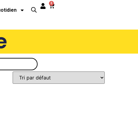
0
uotidien
e