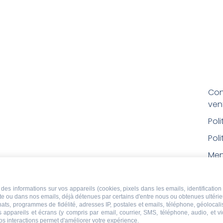
Con
ven
Pol
Poli
Men
Con
rem
des informations sur vos appareils (cookies, pixels dans les emails, identification 
ite ou dans nos emails, déjà détenues par certains d'entre nous ou obtenues ultéri
Droi
chats, programmes de fidélité, adresses IP, postales et emails, téléphone, géolocal
s appareils et écrans (y compris par email, courrier, SMS, téléphone, audio, et v
os interactions permet d'améliorer votre expérience.