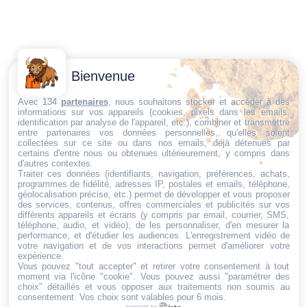
Contactez-
Conditions
Bienvenue
Nous
générales
Trouvez ce qu'il vous faut,
de vente
Email:
Avec 134
partenaires
, nous souhaitons stocker et accéder à des
informations sur vos appareils (cookies, pixels dans les emails,
au bon endroit
dt@sasbms.fr
Politique de
identification par analyse de l'appareil, etc.), combiner et transmettre
entre partenaires vos données personnelles, qu'elles soient
cookies
collectées sur ce site ou dans nos emails, déjà détenues par
Politique de
certains d'entre nous ou obtenues ultérieurement, y compris dans
d'autres contextes.
confidentialité
Traiter ces données (identifiants, navigation, préférences, achats,
programmes de fidélité, adresses IP, postales et emails, téléphone,
Mentions
géolocalisation précise, etc.) permet de développer et vous proposer
légales
des services, contenus, offres commerciales et publicités sur vos
différents appareils et écrans (y compris par email, courrier, SMS,
Conditions de
téléphone, audio, et vidéo), de les personnaliser, d'en mesurer la
performance, et d'étudier les audiences. L'enregistrement vidéo de
retour et de
votre navigation et de vos interactions permet d'améliorer votre
remboursement
expérience.
Vous pouvez "tout accepter" et retirer votre consentement à tout
Droit de
moment via l'icône "cookie"
. Vous pouvez aussi "paramétrer des
rétractation
choix" détaillés et vous opposer aux traitements non soumis au
consentement. Vos choix sont valables pour 6 mois.
powered by