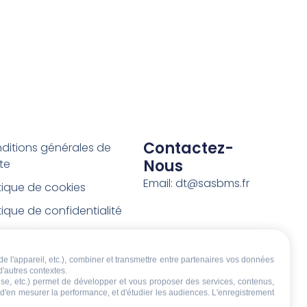
Contactez-
ditions générales de
Nous
te
Email: dt@sasbms.fr
itique de cookies
tique de confidentialité
tions légales
ditions de retour et de
de l'appareil, etc.), combiner et transmettre entre partenaires vos données
d'autres contextes.
boursement
écise, etc.) permet de développer et vous proposer des services, contenus,
, d'en mesurer la performance, et d'étudier les audiences. L'enregistrement
t de rétractation