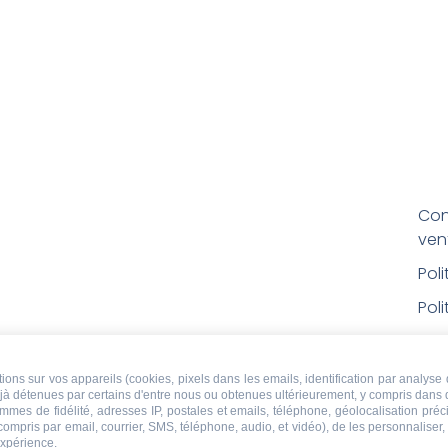
Con
ven
Pol
Poli
Men
Con
ons sur vos appareils (cookies, pixels dans les emails, identification par analyse 
déjà détenues par certains d'entre nous ou obtenues ultérieurement, y compris dans 
rem
ammes de fidélité, adresses IP, postales et emails, téléphone, géolocalisation pr
 compris par email, courrier, SMS, téléphone, audio, et vidéo), de les personnaliser
Droi
expérience.