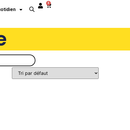
0
uotidien
e