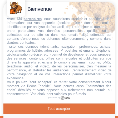
Contactez-
Conditions
Bienvenue
Nous
générales
Trouvez ce qu'il vous faut,
de vente
Email:
Avec 134
partenaires
, nous souhaitons stocker et accéder à des
informations sur vos appareils (cookies, pixels dans les emails,
au bon endroit
dt@sasbms.fr
Politique de
identification par analyse de l'appareil, etc.), combiner et transmettre
entre partenaires vos données personnelles, qu'elles soient
cookies
collectées sur ce site ou dans nos emails, déjà détenues par
certains d'entre nous ou obtenues ultérieurement, y compris dans
Politique de
d'autres contextes.
confidentialité
Traiter ces données (identifiants, navigation, préférences, achats,
programmes de fidélité, adresses IP, postales et emails, téléphone,
Mentions
géolocalisation précise, etc.) permet de développer et vous proposer
légales
des services, contenus, offres commerciales et publicités sur vos
différents appareils et écrans (y compris par email, courrier, SMS,
Conditions de
téléphone, audio, et vidéo), de les personnaliser, d'en mesurer la
performance, et d'étudier les audiences. L'enregistrement vidéo de
retour et de
votre navigation et de vos interactions permet d'améliorer votre
remboursement
expérience.
Vous pouvez "tout accepter" et retirer votre consentement à tout
Droit de
moment via l'icône "cookie"
. Vous pouvez aussi "paramétrer des
rétractation
choix" détaillés et vous opposer aux traitements non soumis au
consentement. Vos choix sont valables pour 6 mois.
powered by
Tout accepter