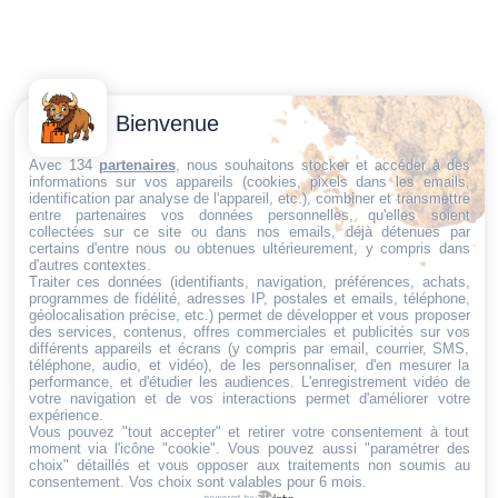
Contactez-
Conditions
Bienvenue
Nous
générales
Trouvez ce qu'il vous faut,
de vente
Email:
Avec 134
partenaires
, nous souhaitons stocker et accéder à des
informations sur vos appareils (cookies, pixels dans les emails,
au bon endroit
dt@sasbms.fr
Politique de
identification par analyse de l'appareil, etc.), combiner et transmettre
entre partenaires vos données personnelles, qu'elles soient
cookies
collectées sur ce site ou dans nos emails, déjà détenues par
Politique de
certains d'entre nous ou obtenues ultérieurement, y compris dans
d'autres contextes.
confidentialité
Traiter ces données (identifiants, navigation, préférences, achats,
programmes de fidélité, adresses IP, postales et emails, téléphone,
Mentions
géolocalisation précise, etc.) permet de développer et vous proposer
légales
des services, contenus, offres commerciales et publicités sur vos
différents appareils et écrans (y compris par email, courrier, SMS,
Conditions de
téléphone, audio, et vidéo), de les personnaliser, d'en mesurer la
performance, et d'étudier les audiences. L'enregistrement vidéo de
retour et de
votre navigation et de vos interactions permet d'améliorer votre
remboursement
expérience.
Vous pouvez "tout accepter" et retirer votre consentement à tout
Droit de
moment via l'icône "cookie"
. Vous pouvez aussi "paramétrer des
rétractation
choix" détaillés et vous opposer aux traitements non soumis au
consentement. Vos choix sont valables pour 6 mois.
powered by