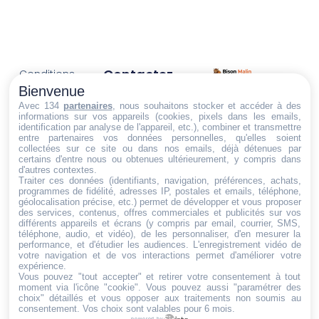
Contactez-
Conditions
Nous
générales
Bienvenue
Trouvez ce qu'il vous faut,
de vente
Email:
Avec 134
partenaires
, nous souhaitons stocker et accéder à des
informations sur vos appareils (cookies, pixels dans les emails,
au bon endroit
dt@sasbms.fr
Politique de
identification par analyse de l'appareil, etc.), combiner et transmettre
entre partenaires vos données personnelles, qu'elles soient
cookies
collectées sur ce site ou dans nos emails, déjà détenues par
Politique de
certains d'entre nous ou obtenues ultérieurement, y compris dans
d'autres contextes.
confidentialité
Traiter ces données (identifiants, navigation, préférences, achats,
programmes de fidélité, adresses IP, postales et emails, téléphone,
Mentions
géolocalisation précise, etc.) permet de développer et vous proposer
légales
des services, contenus, offres commerciales et publicités sur vos
différents appareils et écrans (y compris par email, courrier, SMS,
Conditions de
téléphone, audio, et vidéo), de les personnaliser, d'en mesurer la
performance, et d'étudier les audiences. L'enregistrement vidéo de
retour et de
votre navigation et de vos interactions permet d'améliorer votre
remboursement
expérience.
Vous pouvez "tout accepter" et retirer votre consentement à tout
Droit de
moment via l'icône "cookie"
. Vous pouvez aussi "paramétrer des
rétractation
choix" détaillés et vous opposer aux traitements non soumis au
consentement. Vos choix sont valables pour 6 mois.
powered by