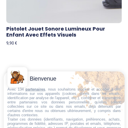
Pistolet Jouet Sonore Lumineux Pour
Enfant Avec Effets Visuels
9,90
€
Contactez-
Conditions
Bienvenue
Nous
générales
Trouvez ce qu'il vous faut,
de vente
Email:
Avec 134
partenaires
, nous souhaitons stocker et accéder à des
au bon endroit
informations sur vos appareils (cookies, pixels dans les emails,
dt@sasbms.fr
Politique de
identification par analyse de l'appareil, etc.), combiner et transmettre
entre partenaires vos données personnelles, qu'elles soient
cookies
collectées sur ce site ou dans nos emails, déjà détenues par
Politique de
certains d'entre nous ou obtenues ultérieurement, y compris dans
d'autres contextes.
confidentialité
Traiter ces données (identifiants, navigation, préférences, achats,
programmes de fidélité, adresses IP, postales et emails, téléphone,
Mentions
géolocalisation précise, etc.) permet de développer et vous proposer