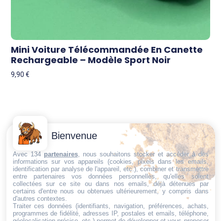
Mini Voiture Télécommandée En Canette
Rechargeable – Modèle Sport Noir
9,90
€
Contactez-
Conditions
Bienvenue
Nous
générales
Trouvez ce qu'il vous faut,
de vente
Email:
Avec 134
partenaires
, nous souhaitons stocker et accéder à des
au bon endroit
informations sur vos appareils (cookies, pixels dans les emails,
dt@sasbms.fr
Politique de
identification par analyse de l'appareil, etc.), combiner et transmettre
entre partenaires vos données personnelles, qu'elles soient
cookies
collectées sur ce site ou dans nos emails, déjà détenues par
Politique de
certains d'entre nous ou obtenues ultérieurement, y compris dans
d'autres contextes.
confidentialité
Traiter ces données (identifiants, navigation, préférences, achats,
programmes de fidélité, adresses IP, postales et emails, téléphone,
Mentions
géolocalisation précise, etc.) permet de développer et vous proposer