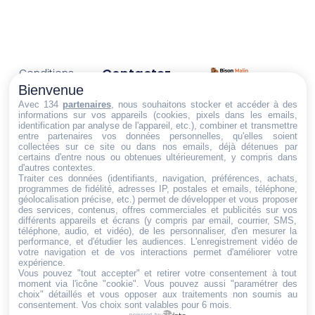
Contactez-
Conditions
Nous
générales
Bienvenue
Trouvez ce qu'il vous faut,
de vente
Email:
Avec 134
partenaires
, nous souhaitons stocker et accéder à des
informations sur vos appareils (cookies, pixels dans les emails,
au bon endroit
dt@sasbms.fr
Politique de
identification par analyse de l'appareil, etc.), combiner et transmettre
entre partenaires vos données personnelles, qu'elles soient
cookies
collectées sur ce site ou dans nos emails, déjà détenues par
Politique de
certains d'entre nous ou obtenues ultérieurement, y compris dans
d'autres contextes.
confidentialité
Traiter ces données (identifiants, navigation, préférences, achats,
programmes de fidélité, adresses IP, postales et emails, téléphone,
Mentions
géolocalisation précise, etc.) permet de développer et vous proposer
légales
des services, contenus, offres commerciales et publicités sur vos
différents appareils et écrans (y compris par email, courrier, SMS,
Conditions de
téléphone, audio, et vidéo), de les personnaliser, d'en mesurer la
performance, et d'étudier les audiences. L'enregistrement vidéo de
retour et de
votre navigation et de vos interactions permet d'améliorer votre
remboursement
expérience.
Vous pouvez "tout accepter" et retirer votre consentement à tout
Droit de
moment via l'icône "cookie"
. Vous pouvez aussi "paramétrer des
rétractation
choix" détaillés et vous opposer aux traitements non soumis au
consentement. Vos choix sont valables pour 6 mois.
powered by