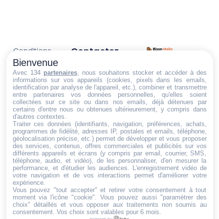
Contactez-
Conditions
Nous
générales
Bienvenue
Trouvez ce qu'il vous faut,
de vente
Email:
Avec 134
partenaires
, nous souhaitons stocker et accéder à des
informations sur vos appareils (cookies, pixels dans les emails,
au bon endroit
dt@sasbms.fr
Politique de
identification par analyse de l'appareil, etc.), combiner et transmettre
entre partenaires vos données personnelles, qu'elles soient
cookies
collectées sur ce site ou dans nos emails, déjà détenues par
Politique de
certains d'entre nous ou obtenues ultérieurement, y compris dans
d'autres contextes.
confidentialité
Traiter ces données (identifiants, navigation, préférences, achats,
programmes de fidélité, adresses IP, postales et emails, téléphone,
Mentions
géolocalisation précise, etc.) permet de développer et vous proposer
légales
des services, contenus, offres commerciales et publicités sur vos
différents appareils et écrans (y compris par email, courrier, SMS,
Conditions de
téléphone, audio, et vidéo), de les personnaliser, d'en mesurer la
performance, et d'étudier les audiences. L'enregistrement vidéo de
retour et de
votre navigation et de vos interactions permet d'améliorer votre
remboursement
expérience.
Vous pouvez "tout accepter" et retirer votre consentement à tout
Droit de
moment via l'icône "cookie"
. Vous pouvez aussi "paramétrer des
rétractation
choix" détaillés et vous opposer aux traitements non soumis au
consentement. Vos choix sont valables pour 6 mois.
powered by