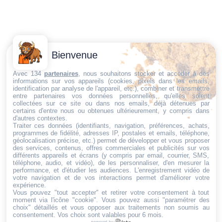
Contactez-
Conditions
Bienvenue
Nous
générales
Trouvez ce qu'il vous faut,
de vente
Email:
Avec 134
partenaires
, nous souhaitons stocker et accéder à des
informations sur vos appareils (cookies, pixels dans les emails,
au bon endroit
dt@sasbms.fr
Politique de
identification par analyse de l'appareil, etc.), combiner et transmettre
entre partenaires vos données personnelles, qu'elles soient
cookies
collectées sur ce site ou dans nos emails, déjà détenues par
Politique de
certains d'entre nous ou obtenues ultérieurement, y compris dans
d'autres contextes.
confidentialité
Traiter ces données (identifiants, navigation, préférences, achats,
programmes de fidélité, adresses IP, postales et emails, téléphone,
Mentions
géolocalisation précise, etc.) permet de développer et vous proposer
légales
des services, contenus, offres commerciales et publicités sur vos
différents appareils et écrans (y compris par email, courrier, SMS,
Conditions de
téléphone, audio, et vidéo), de les personnaliser, d'en mesurer la
performance, et d'étudier les audiences. L'enregistrement vidéo de
retour et de
votre navigation et de vos interactions permet d'améliorer votre
remboursement
expérience.
Vous pouvez "tout accepter" et retirer votre consentement à tout
Droit de
moment via l'icône "cookie"
. Vous pouvez aussi "paramétrer des
rétractation
choix" détaillés et vous opposer aux traitements non soumis au
consentement. Vos choix sont valables pour 6 mois.
powered by