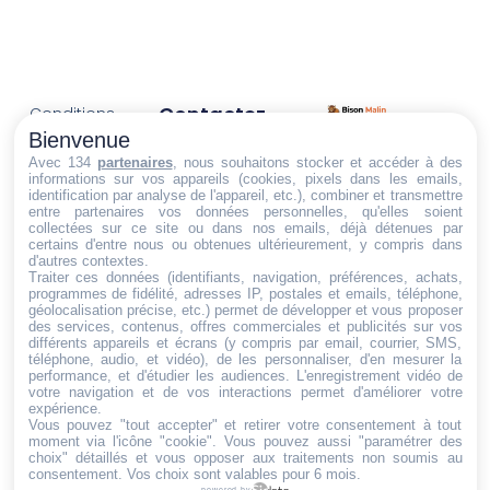
Contactez-
Conditions
Nous
générales
Bienvenue
Trouvez ce qu'il vous faut,
de vente
Email:
Avec 134
partenaires
, nous souhaitons stocker et accéder à des
informations sur vos appareils (cookies, pixels dans les emails,
au bon endroit
dt@sasbms.fr
Politique de
identification par analyse de l'appareil, etc.), combiner et transmettre
entre partenaires vos données personnelles, qu'elles soient
cookies
collectées sur ce site ou dans nos emails, déjà détenues par
Politique de
certains d'entre nous ou obtenues ultérieurement, y compris dans
d'autres contextes.
confidentialité
Traiter ces données (identifiants, navigation, préférences, achats,
programmes de fidélité, adresses IP, postales et emails, téléphone,
Mentions
géolocalisation précise, etc.) permet de développer et vous proposer
légales
des services, contenus, offres commerciales et publicités sur vos
différents appareils et écrans (y compris par email, courrier, SMS,
Conditions de
téléphone, audio, et vidéo), de les personnaliser, d'en mesurer la
performance, et d'étudier les audiences. L'enregistrement vidéo de
retour et de
votre navigation et de vos interactions permet d'améliorer votre
remboursement
expérience.
Vous pouvez "tout accepter" et retirer votre consentement à tout
Droit de
moment via l'icône "cookie"
. Vous pouvez aussi "paramétrer des
rétractation
choix" détaillés et vous opposer aux traitements non soumis au
consentement. Vos choix sont valables pour 6 mois.
powered by