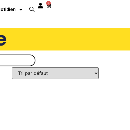
0
uotidien
e