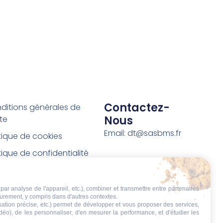
Contactez-
ditions générales de
Nous
te
Email: dt@sasbms.fr
itique de cookies
tique de confidentialité
tions légales
ditions de retour et de
par analyse de l'appareil, etc.), combiner et transmettre entre partenaires
eurement, y compris dans d'autres contextes.
boursement
isation précise, etc.) permet de développer et vous proposer des services,
idéo), de les personnaliser, d'en mesurer la performance, et d'étudier les
t de rétractation