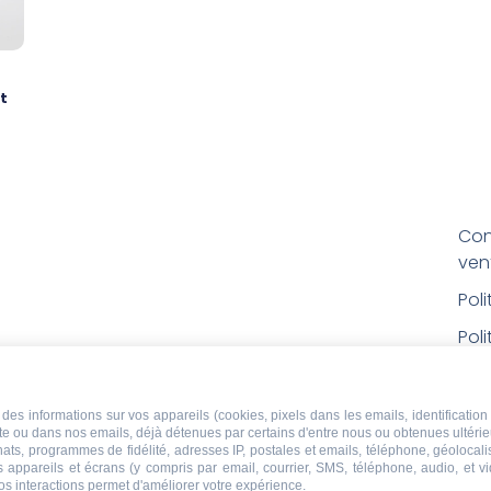
t
Con
ven
Pol
Poli
Men
Con
des informations sur vos appareils (cookies, pixels dans les emails, identification 
ite ou dans nos emails, déjà détenues par certains d'entre nous ou obtenues ultéri
rem
chats, programmes de fidélité, adresses IP, postales et emails, téléphone, géolocal
s appareils et écrans (y compris par email, courrier, SMS, téléphone, audio, et v
Droi
os interactions permet d'améliorer votre expérience.