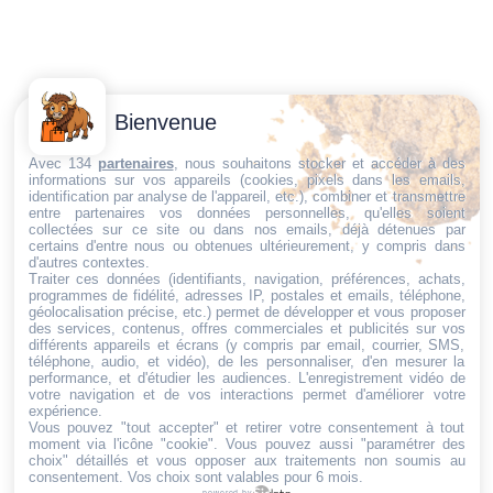
Contactez-
Conditions
Bienvenue
Nous
générales
Trouvez ce qu'il vous faut,
de vente
Email:
Avec 134
partenaires
, nous souhaitons stocker et accéder à des
informations sur vos appareils (cookies, pixels dans les emails,
au bon endroit
dt@sasbms.fr
Politique de
identification par analyse de l'appareil, etc.), combiner et transmettre
entre partenaires vos données personnelles, qu'elles soient
cookies
collectées sur ce site ou dans nos emails, déjà détenues par
Politique de
certains d'entre nous ou obtenues ultérieurement, y compris dans
d'autres contextes.
confidentialité
Traiter ces données (identifiants, navigation, préférences, achats,
programmes de fidélité, adresses IP, postales et emails, téléphone,
Mentions
géolocalisation précise, etc.) permet de développer et vous proposer
légales
des services, contenus, offres commerciales et publicités sur vos
différents appareils et écrans (y compris par email, courrier, SMS,
Conditions de
téléphone, audio, et vidéo), de les personnaliser, d'en mesurer la
performance, et d'étudier les audiences. L'enregistrement vidéo de
retour et de
votre navigation et de vos interactions permet d'améliorer votre
remboursement
expérience.
Vous pouvez "tout accepter" et retirer votre consentement à tout
Droit de
moment via l'icône "cookie"
. Vous pouvez aussi "paramétrer des
rétractation
choix" détaillés et vous opposer aux traitements non soumis au
consentement. Vos choix sont valables pour 6 mois.
powered by