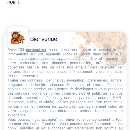
29,90
€
Contactez-
Conditions
Bienvenue
Nous
générales
Trouvez ce qu'il vous faut,
de vente
Email:
Avec 134
partenaires
, nous souhaitons stocker et accéder à des
au bon endroit
informations sur vos appareils (cookies, pixels dans les emails,
dt@sasbms.fr
Politique de
identification par analyse de l'appareil, etc.), combiner et transmettre
entre partenaires vos données personnelles, qu'elles soient
cookies
collectées sur ce site ou dans nos emails, déjà détenues par
Politique de
certains d'entre nous ou obtenues ultérieurement, y compris dans
d'autres contextes.
confidentialité
Traiter ces données (identifiants, navigation, préférences, achats,
programmes de fidélité, adresses IP, postales et emails, téléphone,
Mentions
géolocalisation précise, etc.) permet de développer et vous proposer
légales
des services, contenus, offres commerciales et publicités sur vos
différents appareils et écrans (y compris par email, courrier, SMS,
Conditions de
téléphone, audio, et vidéo), de les personnaliser, d'en mesurer la
performance, et d'étudier les audiences. L'enregistrement vidéo de
retour et de
votre navigation et de vos interactions permet d'améliorer votre
remboursement
expérience.
Vous pouvez "tout accepter" et retirer votre consentement à tout
Droit de
moment via l'icône "cookie"
. Vous pouvez aussi "paramétrer des
rétractation
choix" détaillés et vous opposer aux traitements non soumis au