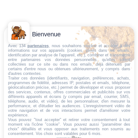
Contactez-
Conditions
Bienvenue
Nous
générales
Trouvez ce qu'il vous faut,
de vente
Email:
Avec 134
partenaires
, nous souhaitons stocker et accéder à des
informations sur vos appareils (cookies, pixels dans les emails,
au bon endroit
dt@sasbms.fr
Politique de
identification par analyse de l'appareil, etc.), combiner et transmettre
entre partenaires vos données personnelles, qu'elles soient
cookies
collectées sur ce site ou dans nos emails, déjà détenues par
Politique de
certains d'entre nous ou obtenues ultérieurement, y compris dans
d'autres contextes.
confidentialité
Traiter ces données (identifiants, navigation, préférences, achats,
programmes de fidélité, adresses IP, postales et emails, téléphone,
Mentions
géolocalisation précise, etc.) permet de développer et vous proposer
légales
des services, contenus, offres commerciales et publicités sur vos
différents appareils et écrans (y compris par email, courrier, SMS,
Conditions de
téléphone, audio, et vidéo), de les personnaliser, d'en mesurer la
performance, et d'étudier les audiences. L'enregistrement vidéo de
retour et de
votre navigation et de vos interactions permet d'améliorer votre
remboursement
expérience.
Vous pouvez "tout accepter" et retirer votre consentement à tout
Droit de
moment via l'icône "cookie"
. Vous pouvez aussi "paramétrer des
rétractation
choix" détaillés et vous opposer aux traitements non soumis au
consentement. Vos choix sont valables pour 6 mois.
powered by