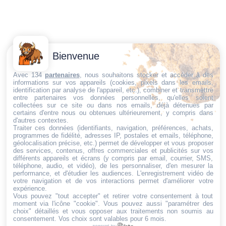
Contactez-
Conditions
Bienvenue
Nous
générales
Trouvez ce qu'il vous faut,
de vente
Email:
Avec 134
partenaires
, nous souhaitons stocker et accéder à des
informations sur vos appareils (cookies, pixels dans les emails,
au bon endroit
dt@sasbms.fr
Politique de
identification par analyse de l'appareil, etc.), combiner et transmettre
entre partenaires vos données personnelles, qu'elles soient
cookies
collectées sur ce site ou dans nos emails, déjà détenues par
Politique de
certains d'entre nous ou obtenues ultérieurement, y compris dans
d'autres contextes.
confidentialité
Traiter ces données (identifiants, navigation, préférences, achats,
programmes de fidélité, adresses IP, postales et emails, téléphone,
Mentions
géolocalisation précise, etc.) permet de développer et vous proposer
légales
des services, contenus, offres commerciales et publicités sur vos
différents appareils et écrans (y compris par email, courrier, SMS,
Conditions de
téléphone, audio, et vidéo), de les personnaliser, d'en mesurer la
performance, et d'étudier les audiences. L'enregistrement vidéo de
retour et de
votre navigation et de vos interactions permet d'améliorer votre
remboursement
expérience.
Vous pouvez "tout accepter" et retirer votre consentement à tout
Droit de
moment via l'icône "cookie"
. Vous pouvez aussi "paramétrer des
rétractation
choix" détaillés et vous opposer aux traitements non soumis au
consentement. Vos choix sont valables pour 6 mois.
powered by