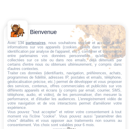
Contactez-
Conditions
Bienvenue
Nous
générales
Trouvez ce qu'il vous faut,
de vente
Email:
Avec 134
partenaires
, nous souhaitons stocker et accéder à des
informations sur vos appareils (cookies, pixels dans les emails,
au bon endroit
dt@sasbms.fr
Politique de
identification par analyse de l'appareil, etc.), combiner et transmettre
entre partenaires vos données personnelles, qu'elles soient
cookies
collectées sur ce site ou dans nos emails, déjà détenues par
Politique de
certains d'entre nous ou obtenues ultérieurement, y compris dans
d'autres contextes.
confidentialité
Traiter ces données (identifiants, navigation, préférences, achats,
programmes de fidélité, adresses IP, postales et emails, téléphone,
Mentions
géolocalisation précise, etc.) permet de développer et vous proposer
légales
des services, contenus, offres commerciales et publicités sur vos
différents appareils et écrans (y compris par email, courrier, SMS,
Conditions de
téléphone, audio, et vidéo), de les personnaliser, d'en mesurer la
performance, et d'étudier les audiences. L'enregistrement vidéo de
retour et de
votre navigation et de vos interactions permet d'améliorer votre
remboursement
expérience.
Vous pouvez "tout accepter" et retirer votre consentement à tout
Droit de
moment via l'icône "cookie"
. Vous pouvez aussi "paramétrer des
rétractation
choix" détaillés et vous opposer aux traitements non soumis au
consentement. Vos choix sont valables pour 6 mois.
powered by