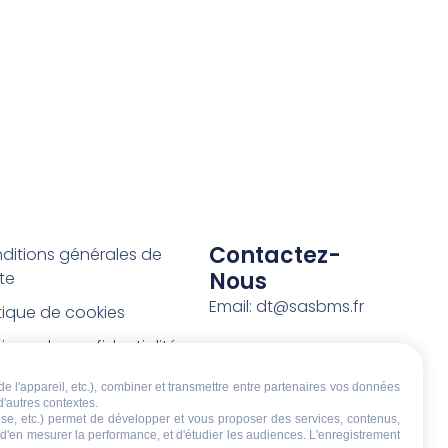
Contactez-
ditions générales de
Nous
te
Email: dt@sasbms.fr
itique de cookies
tique de confidentialité
tions légales
de l'appareil, etc.), combiner et transmettre entre partenaires vos données
d'autres contextes.
ditions de retour et de
écise, etc.) permet de développer et vous proposer des services, contenus,
boursement
, d'en mesurer la performance, et d'étudier les audiences. L'enregistrement