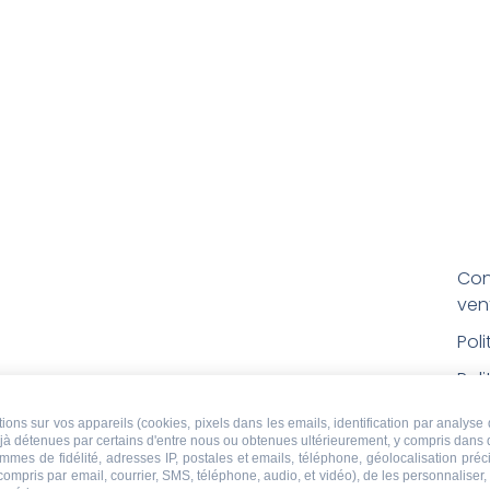
Con
ven
Pol
Poli
Men
ons sur vos appareils (cookies, pixels dans les emails, identification par analyse 
déjà détenues par certains d'entre nous ou obtenues ultérieurement, y compris dans 
Con
ammes de fidélité, adresses IP, postales et emails, téléphone, géolocalisation pr
rem
 compris par email, courrier, SMS, téléphone, audio, et vidéo), de les personnaliser