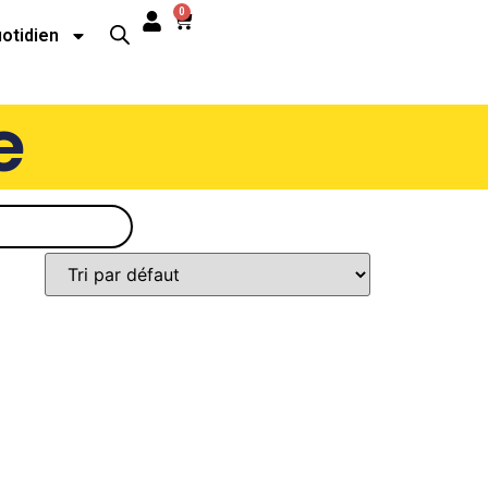
0
uotidien
e