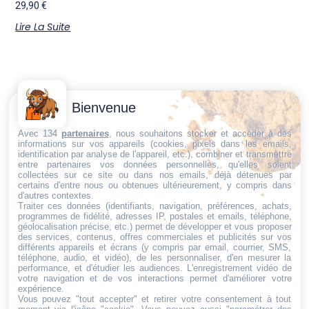
29,90
€
Lire La Suite
Contactez-
Conditions
Bienvenue
Nous
générales
Trouvez ce qu'il vous faut,
de vente
Email:
Avec 134
partenaires
, nous souhaitons stocker et accéder à des
informations sur vos appareils (cookies, pixels dans les emails,
au bon endroit
dt@sasbms.fr
Politique de
identification par analyse de l'appareil, etc.), combiner et transmettre
entre partenaires vos données personnelles, qu'elles soient
cookies
collectées sur ce site ou dans nos emails, déjà détenues par
Politique de
certains d'entre nous ou obtenues ultérieurement, y compris dans
d'autres contextes.
confidentialité
Traiter ces données (identifiants, navigation, préférences, achats,
programmes de fidélité, adresses IP, postales et emails, téléphone,
Mentions
géolocalisation précise, etc.) permet de développer et vous proposer
légales
des services, contenus, offres commerciales et publicités sur vos
différents appareils et écrans (y compris par email, courrier, SMS,
Conditions de
téléphone, audio, et vidéo), de les personnaliser, d'en mesurer la
performance, et d'étudier les audiences. L'enregistrement vidéo de
retour et de
votre navigation et de vos interactions permet d'améliorer votre
remboursement
expérience.
Vous pouvez "tout accepter" et retirer votre consentement à tout
Droit de