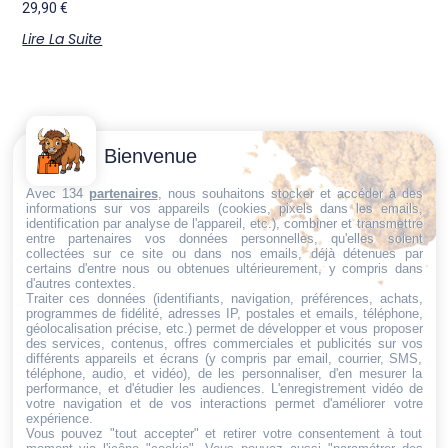
29,90
€
Lire La Suite
Contactez-
Conditions
Bienvenue
Nous
générales
Trouvez ce qu'il vous faut,
de vente
Email:
Avec 134
partenaires
, nous souhaitons stocker et accéder à des
informations sur vos appareils (cookies, pixels dans les emails,
au bon endroit
dt@sasbms.fr
Politique de
identification par analyse de l'appareil, etc.), combiner et transmettre
entre partenaires vos données personnelles, qu'elles soient
cookies
collectées sur ce site ou dans nos emails, déjà détenues par
Politique de
certains d'entre nous ou obtenues ultérieurement, y compris dans
d'autres contextes.
confidentialité
Traiter ces données (identifiants, navigation, préférences, achats,
programmes de fidélité, adresses IP, postales et emails, téléphone,
Mentions
géolocalisation précise, etc.) permet de développer et vous proposer
légales
des services, contenus, offres commerciales et publicités sur vos
différents appareils et écrans (y compris par email, courrier, SMS,
Conditions de
téléphone, audio, et vidéo), de les personnaliser, d'en mesurer la
performance, et d'étudier les audiences. L'enregistrement vidéo de
retour et de
votre navigation et de vos interactions permet d'améliorer votre
remboursement
expérience.
Vous pouvez "tout accepter" et retirer votre consentement à tout
Droit de