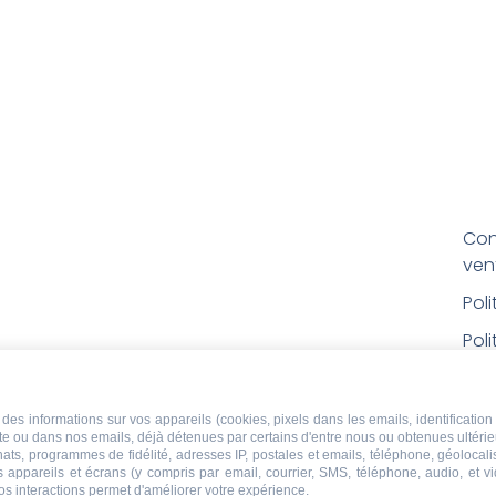
Con
ven
Pol
Poli
Men
Con
des informations sur vos appareils (cookies, pixels dans les emails, identification 
ite ou dans nos emails, déjà détenues par certains d'entre nous ou obtenues ultéri
rem
chats, programmes de fidélité, adresses IP, postales et emails, téléphone, géolocal
s appareils et écrans (y compris par email, courrier, SMS, téléphone, audio, et v
Droi
os interactions permet d'améliorer votre expérience.