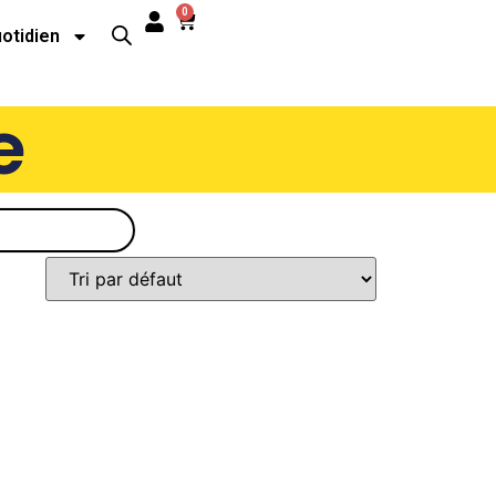
0
uotidien
e