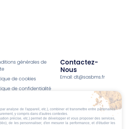
Contactez-
ditions générales de
Nous
te
Email: dt@sasbms.fr
itique de cookies
tique de confidentialité
tions légales
ditions de retour et de
par analyse de l'appareil, etc.), combiner et transmettre entre partenaires
eurement, y compris dans d'autres contextes.
boursement
isation précise, etc.) permet de développer et vous proposer des services,
idéo), de les personnaliser, d'en mesurer la performance, et d'étudier les
t de rétractation