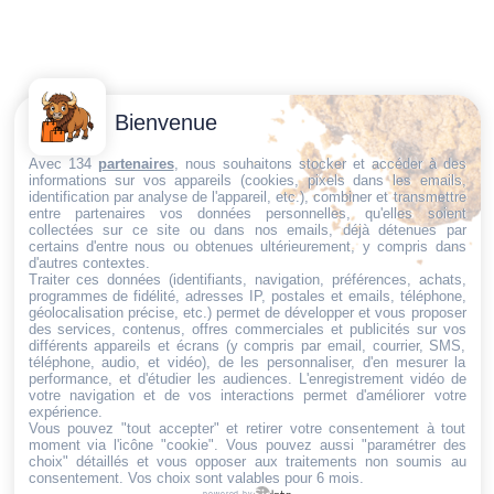
Contactez-
Conditions
Bienvenue
Nous
générales
Trouvez ce qu'il vous faut,
de vente
Email:
Avec 134
partenaires
, nous souhaitons stocker et accéder à des
informations sur vos appareils (cookies, pixels dans les emails,
au bon endroit
dt@sasbms.fr
Politique de
identification par analyse de l'appareil, etc.), combiner et transmettre
entre partenaires vos données personnelles, qu'elles soient
cookies
collectées sur ce site ou dans nos emails, déjà détenues par
Politique de
certains d'entre nous ou obtenues ultérieurement, y compris dans
d'autres contextes.
confidentialité
Traiter ces données (identifiants, navigation, préférences, achats,
programmes de fidélité, adresses IP, postales et emails, téléphone,
Mentions
géolocalisation précise, etc.) permet de développer et vous proposer
légales
des services, contenus, offres commerciales et publicités sur vos
différents appareils et écrans (y compris par email, courrier, SMS,
Conditions de
téléphone, audio, et vidéo), de les personnaliser, d'en mesurer la
performance, et d'étudier les audiences. L'enregistrement vidéo de
retour et de
votre navigation et de vos interactions permet d'améliorer votre
remboursement
expérience.
Vous pouvez "tout accepter" et retirer votre consentement à tout
Droit de
moment via l'icône "cookie"
. Vous pouvez aussi "paramétrer des
rétractation
choix" détaillés et vous opposer aux traitements non soumis au
consentement. Vos choix sont valables pour 6 mois.
powered by