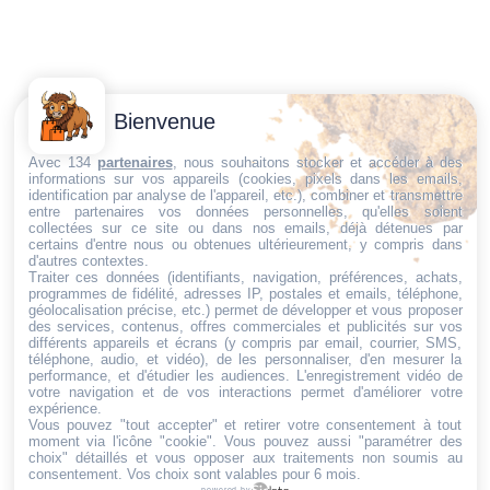
Contactez-
Conditions
Bienvenue
Nous
générales
Trouvez ce qu'il vous faut,
de vente
Email:
Avec 134
partenaires
, nous souhaitons stocker et accéder à des
informations sur vos appareils (cookies, pixels dans les emails,
au bon endroit
dt@sasbms.fr
Politique de
identification par analyse de l'appareil, etc.), combiner et transmettre
entre partenaires vos données personnelles, qu'elles soient
cookies
collectées sur ce site ou dans nos emails, déjà détenues par
Politique de
certains d'entre nous ou obtenues ultérieurement, y compris dans
d'autres contextes.
confidentialité
Traiter ces données (identifiants, navigation, préférences, achats,
programmes de fidélité, adresses IP, postales et emails, téléphone,
Mentions
géolocalisation précise, etc.) permet de développer et vous proposer
légales
des services, contenus, offres commerciales et publicités sur vos
différents appareils et écrans (y compris par email, courrier, SMS,
Conditions de
téléphone, audio, et vidéo), de les personnaliser, d'en mesurer la
performance, et d'étudier les audiences. L'enregistrement vidéo de
retour et de
votre navigation et de vos interactions permet d'améliorer votre
remboursement
expérience.
Vous pouvez "tout accepter" et retirer votre consentement à tout
Droit de
moment via l'icône "cookie"
. Vous pouvez aussi "paramétrer des
rétractation
choix" détaillés et vous opposer aux traitements non soumis au
consentement. Vos choix sont valables pour 6 mois.
powered by