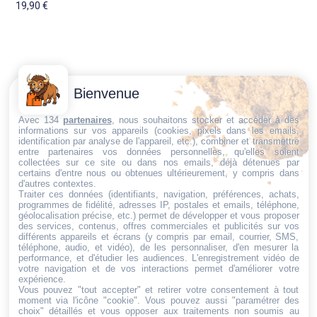
19,90
€
Contactez-
Conditions
Bienvenue
Nous
générales
Trouvez ce qu'il vous faut,
de vente
Email:
Avec 134
partenaires
, nous souhaitons stocker et accéder à des
informations sur vos appareils (cookies, pixels dans les emails,
au bon endroit
dt@sasbms.fr
Politique de
identification par analyse de l'appareil, etc.), combiner et transmettre
entre partenaires vos données personnelles, qu'elles soient
cookies
collectées sur ce site ou dans nos emails, déjà détenues par
Politique de
certains d'entre nous ou obtenues ultérieurement, y compris dans
d'autres contextes.
confidentialité
Traiter ces données (identifiants, navigation, préférences, achats,
programmes de fidélité, adresses IP, postales et emails, téléphone,
Mentions
géolocalisation précise, etc.) permet de développer et vous proposer
légales
des services, contenus, offres commerciales et publicités sur vos
différents appareils et écrans (y compris par email, courrier, SMS,
Conditions de
téléphone, audio, et vidéo), de les personnaliser, d'en mesurer la
performance, et d'étudier les audiences. L'enregistrement vidéo de
retour et de
votre navigation et de vos interactions permet d'améliorer votre
remboursement
expérience.
Vous pouvez "tout accepter" et retirer votre consentement à tout
Droit de
moment via l'icône "cookie"
. Vous pouvez aussi "paramétrer des
rétractation
choix" détaillés et vous opposer aux traitements non soumis au