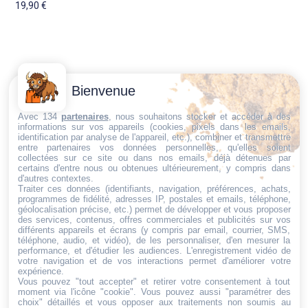
19,90
€
Contactez-
Conditions
Bienvenue
Nous
générales
Trouvez ce qu'il vous faut,
de vente
Email:
Avec 134
partenaires
, nous souhaitons stocker et accéder à des
informations sur vos appareils (cookies, pixels dans les emails,
au bon endroit
dt@sasbms.fr
Politique de
identification par analyse de l'appareil, etc.), combiner et transmettre
entre partenaires vos données personnelles, qu'elles soient
cookies
collectées sur ce site ou dans nos emails, déjà détenues par
Politique de
certains d'entre nous ou obtenues ultérieurement, y compris dans
d'autres contextes.
confidentialité
Traiter ces données (identifiants, navigation, préférences, achats,
programmes de fidélité, adresses IP, postales et emails, téléphone,
Mentions
géolocalisation précise, etc.) permet de développer et vous proposer
légales
des services, contenus, offres commerciales et publicités sur vos
différents appareils et écrans (y compris par email, courrier, SMS,
Conditions de
téléphone, audio, et vidéo), de les personnaliser, d'en mesurer la
performance, et d'étudier les audiences. L'enregistrement vidéo de
retour et de
votre navigation et de vos interactions permet d'améliorer votre
remboursement
expérience.
Vous pouvez "tout accepter" et retirer votre consentement à tout
Droit de
moment via l'icône "cookie"
. Vous pouvez aussi "paramétrer des
rétractation
choix" détaillés et vous opposer aux traitements non soumis au