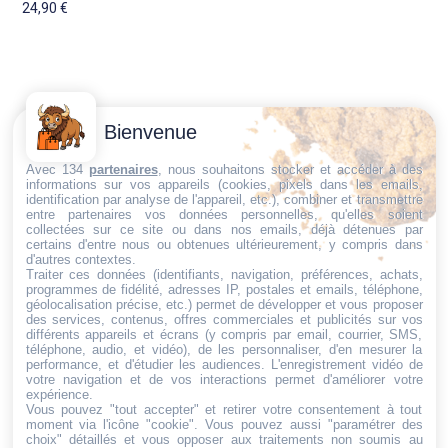
24,90
€
Contactez-
Conditions
Bienvenue
Nous
générales
Trouvez ce qu'il vous faut,
de vente
Email:
Avec 134
partenaires
, nous souhaitons stocker et accéder à des
informations sur vos appareils (cookies, pixels dans les emails,
au bon endroit
dt@sasbms.fr
Politique de
identification par analyse de l'appareil, etc.), combiner et transmettre
entre partenaires vos données personnelles, qu'elles soient
cookies
collectées sur ce site ou dans nos emails, déjà détenues par
Politique de
certains d'entre nous ou obtenues ultérieurement, y compris dans
d'autres contextes.
confidentialité
Traiter ces données (identifiants, navigation, préférences, achats,
programmes de fidélité, adresses IP, postales et emails, téléphone,
Mentions
géolocalisation précise, etc.) permet de développer et vous proposer
légales
des services, contenus, offres commerciales et publicités sur vos
différents appareils et écrans (y compris par email, courrier, SMS,
Conditions de
téléphone, audio, et vidéo), de les personnaliser, d'en mesurer la
performance, et d'étudier les audiences. L'enregistrement vidéo de
retour et de
votre navigation et de vos interactions permet d'améliorer votre
remboursement
expérience.
Vous pouvez "tout accepter" et retirer votre consentement à tout
Droit de
moment via l'icône "cookie"
. Vous pouvez aussi "paramétrer des
rétractation
choix" détaillés et vous opposer aux traitements non soumis au