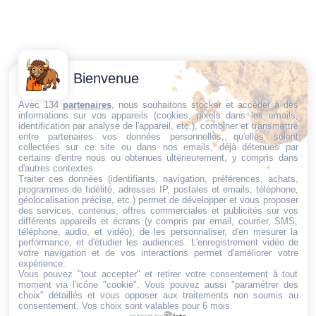
Contactez-
Conditions
Bienvenue
Nous
générales
Trouvez ce qu'il vous faut,
de vente
Email:
Avec 134
partenaires
, nous souhaitons stocker et accéder à des
informations sur vos appareils (cookies, pixels dans les emails,
au bon endroit
dt@sasbms.fr
Politique de
identification par analyse de l'appareil, etc.), combiner et transmettre
entre partenaires vos données personnelles, qu'elles soient
cookies
collectées sur ce site ou dans nos emails, déjà détenues par
Politique de
certains d'entre nous ou obtenues ultérieurement, y compris dans
d'autres contextes.
confidentialité
Traiter ces données (identifiants, navigation, préférences, achats,
programmes de fidélité, adresses IP, postales et emails, téléphone,
Mentions
géolocalisation précise, etc.) permet de développer et vous proposer
légales
des services, contenus, offres commerciales et publicités sur vos
différents appareils et écrans (y compris par email, courrier, SMS,
Conditions de
téléphone, audio, et vidéo), de les personnaliser, d'en mesurer la
performance, et d'étudier les audiences. L'enregistrement vidéo de
retour et de
votre navigation et de vos interactions permet d'améliorer votre
remboursement
expérience.
Vous pouvez "tout accepter" et retirer votre consentement à tout
Droit de
moment via l'icône "cookie"
. Vous pouvez aussi "paramétrer des
rétractation
choix" détaillés et vous opposer aux traitements non soumis au
consentement. Vos choix sont valables pour 6 mois.
powered by