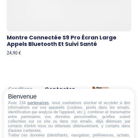
Montre Connectée S9 Pro Écran Large
Appels Bluetooth Et Suivi Santé
24,90
€
Contactez-
Conditions
Nous
générales
Bienvenue
Trouvez ce qu'il vous faut,
de vente
Email:
Avec 134
partenaires
, nous souhaitons stocker et accéder à des
au bon endroit
informations sur vos appareils (cookies, pixels dans les emails,
dt@sasbms.fr
Politique de
identification par analyse de l'appareil, etc.), combiner et transmettre
entre partenaires vos données personnelles, qu'elles soient
cookies
collectées sur ce site ou dans nos emails, déjà détenues par
Politique de
certains d'entre nous ou obtenues ultérieurement, y compris dans
d'autres contextes.
confidentialité
Traiter ces données (identifiants, navigation, préférences, achats,