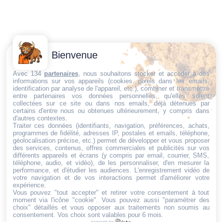
Contactez-
Conditions
Bienvenue
Nous
générales
Trouvez ce qu'il vous faut,
de vente
Email:
Avec 134
partenaires
, nous souhaitons stocker et accéder à des
informations sur vos appareils (cookies, pixels dans les emails,
au bon endroit
dt@sasbms.fr
Politique de
identification par analyse de l'appareil, etc.), combiner et transmettre
entre partenaires vos données personnelles, qu'elles soient
cookies
collectées sur ce site ou dans nos emails, déjà détenues par
Politique de
certains d'entre nous ou obtenues ultérieurement, y compris dans
d'autres contextes.
confidentialité
Traiter ces données (identifiants, navigation, préférences, achats,
programmes de fidélité, adresses IP, postales et emails, téléphone,
Mentions
géolocalisation précise, etc.) permet de développer et vous proposer
légales
des services, contenus, offres commerciales et publicités sur vos
différents appareils et écrans (y compris par email, courrier, SMS,
Conditions de
téléphone, audio, et vidéo), de les personnaliser, d'en mesurer la
performance, et d'étudier les audiences. L'enregistrement vidéo de
retour et de
votre navigation et de vos interactions permet d'améliorer votre
remboursement
expérience.
Vous pouvez "tout accepter" et retirer votre consentement à tout
Droit de
moment via l'icône "cookie"
. Vous pouvez aussi "paramétrer des
rétractation
choix" détaillés et vous opposer aux traitements non soumis au
consentement. Vos choix sont valables pour 6 mois.
powered by