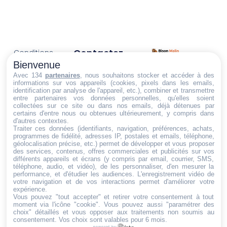
Contactez-
Conditions
Nous
générales
Bienvenue
Trouvez ce qu'il vous faut,
de vente
Email:
Avec 134
partenaires
, nous souhaitons stocker et accéder à des
informations sur vos appareils (cookies, pixels dans les emails,
au bon endroit
dt@sasbms.fr
Politique de
identification par analyse de l'appareil, etc.), combiner et transmettre
entre partenaires vos données personnelles, qu'elles soient
cookies
collectées sur ce site ou dans nos emails, déjà détenues par
Politique de
certains d'entre nous ou obtenues ultérieurement, y compris dans
d'autres contextes.
confidentialité
Traiter ces données (identifiants, navigation, préférences, achats,
programmes de fidélité, adresses IP, postales et emails, téléphone,
Mentions
géolocalisation précise, etc.) permet de développer et vous proposer
légales
des services, contenus, offres commerciales et publicités sur vos
différents appareils et écrans (y compris par email, courrier, SMS,
Conditions de
téléphone, audio, et vidéo), de les personnaliser, d'en mesurer la
performance, et d'étudier les audiences. L'enregistrement vidéo de
retour et de
votre navigation et de vos interactions permet d'améliorer votre
remboursement
expérience.
Vous pouvez "tout accepter" et retirer votre consentement à tout
Droit de
moment via l'icône "cookie"
. Vous pouvez aussi "paramétrer des
rétractation
choix" détaillés et vous opposer aux traitements non soumis au
consentement. Vos choix sont valables pour 6 mois.
powered by