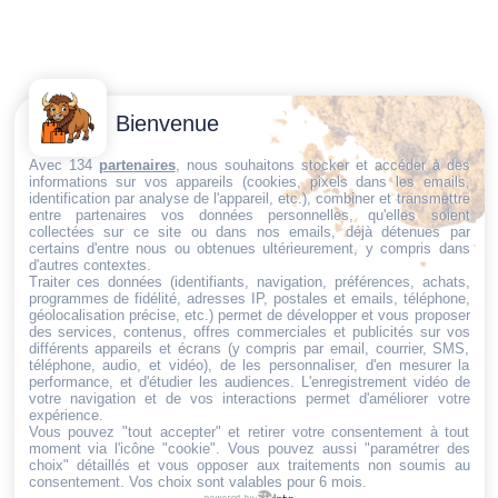
Contactez-
Conditions
Bienvenue
Nous
générales
Trouvez ce qu'il vous faut,
de vente
Email:
Avec 134
partenaires
, nous souhaitons stocker et accéder à des
informations sur vos appareils (cookies, pixels dans les emails,
au bon endroit
dt@sasbms.fr
Politique de
identification par analyse de l'appareil, etc.), combiner et transmettre
entre partenaires vos données personnelles, qu'elles soient
cookies
collectées sur ce site ou dans nos emails, déjà détenues par
Politique de
certains d'entre nous ou obtenues ultérieurement, y compris dans
d'autres contextes.
confidentialité
Traiter ces données (identifiants, navigation, préférences, achats,
programmes de fidélité, adresses IP, postales et emails, téléphone,
Mentions
géolocalisation précise, etc.) permet de développer et vous proposer
légales
des services, contenus, offres commerciales et publicités sur vos
différents appareils et écrans (y compris par email, courrier, SMS,
Conditions de
téléphone, audio, et vidéo), de les personnaliser, d'en mesurer la
performance, et d'étudier les audiences. L'enregistrement vidéo de
retour et de
votre navigation et de vos interactions permet d'améliorer votre
remboursement
expérience.
Vous pouvez "tout accepter" et retirer votre consentement à tout
Droit de
moment via l'icône "cookie"
. Vous pouvez aussi "paramétrer des
rétractation
choix" détaillés et vous opposer aux traitements non soumis au
consentement. Vos choix sont valables pour 6 mois.
powered by