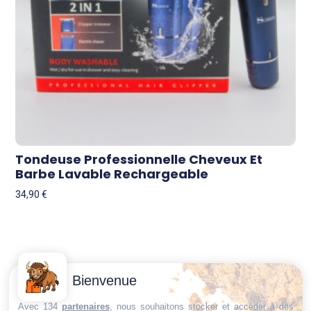
Tondeuse Professionnelle Cheveux Et
Barbe Lavable Rechargeable
34,90
€
Contactez-
Conditions
Bienvenue
Nous
générales
Trouvez ce qu'il vous faut,
de vente
Email:
Avec 134
partenaires
, nous souhaitons stocker et accéder à des