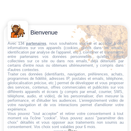
Contactez-
Conditions
Bienvenue
Nous
générales
Trouvez ce qu'il vous faut,
de vente
Email:
Avec 134
partenaires
, nous souhaitons stocker et accéder à des
informations sur vos appareils (cookies, pixels dans les emails,
au bon endroit
dt@sasbms.fr
Politique de
identification par analyse de l'appareil, etc.), combiner et transmettre
entre partenaires vos données personnelles, qu'elles soient
cookies
collectées sur ce site ou dans nos emails, déjà détenues par
Politique de
certains d'entre nous ou obtenues ultérieurement, y compris dans
d'autres contextes.
confidentialité
Traiter ces données (identifiants, navigation, préférences, achats,
programmes de fidélité, adresses IP, postales et emails, téléphone,
Mentions
géolocalisation précise, etc.) permet de développer et vous proposer
légales
des services, contenus, offres commerciales et publicités sur vos
différents appareils et écrans (y compris par email, courrier, SMS,
Conditions de
téléphone, audio, et vidéo), de les personnaliser, d'en mesurer la
performance, et d'étudier les audiences. L'enregistrement vidéo de
retour et de
votre navigation et de vos interactions permet d'améliorer votre
remboursement
expérience.
Vous pouvez "tout accepter" et retirer votre consentement à tout
Droit de
moment via l'icône "cookie"
. Vous pouvez aussi "paramétrer des
rétractation
choix" détaillés et vous opposer aux traitements non soumis au
consentement. Vos choix sont valables pour 6 mois.
powered by