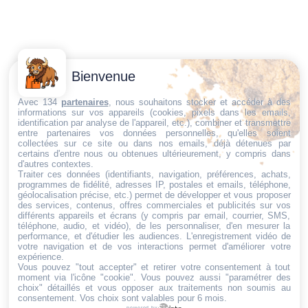
Contactez-
Conditions
Bienvenue
Nous
générales
Trouvez ce qu'il vous faut,
de vente
Email:
Avec 134
partenaires
, nous souhaitons stocker et accéder à des
informations sur vos appareils (cookies, pixels dans les emails,
au bon endroit
dt@sasbms.fr
Politique de
identification par analyse de l'appareil, etc.), combiner et transmettre
entre partenaires vos données personnelles, qu'elles soient
cookies
collectées sur ce site ou dans nos emails, déjà détenues par
Politique de
certains d'entre nous ou obtenues ultérieurement, y compris dans
d'autres contextes.
confidentialité
Traiter ces données (identifiants, navigation, préférences, achats,
programmes de fidélité, adresses IP, postales et emails, téléphone,
Mentions
géolocalisation précise, etc.) permet de développer et vous proposer
légales
des services, contenus, offres commerciales et publicités sur vos
différents appareils et écrans (y compris par email, courrier, SMS,
Conditions de
téléphone, audio, et vidéo), de les personnaliser, d'en mesurer la
performance, et d'étudier les audiences. L'enregistrement vidéo de
retour et de
votre navigation et de vos interactions permet d'améliorer votre
remboursement
expérience.
Vous pouvez "tout accepter" et retirer votre consentement à tout
Droit de
moment via l'icône "cookie"
. Vous pouvez aussi "paramétrer des
rétractation
choix" détaillés et vous opposer aux traitements non soumis au
consentement. Vos choix sont valables pour 6 mois.
powered by