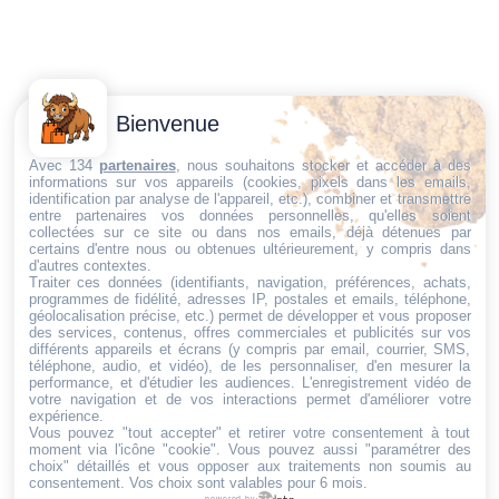
Contactez-
Conditions
Bienvenue
Nous
générales
Trouvez ce qu'il vous faut,
de vente
Email:
Avec 134
partenaires
, nous souhaitons stocker et accéder à des
informations sur vos appareils (cookies, pixels dans les emails,
au bon endroit
dt@sasbms.fr
Politique de
identification par analyse de l'appareil, etc.), combiner et transmettre
entre partenaires vos données personnelles, qu'elles soient
cookies
collectées sur ce site ou dans nos emails, déjà détenues par
Politique de
certains d'entre nous ou obtenues ultérieurement, y compris dans
d'autres contextes.
confidentialité
Traiter ces données (identifiants, navigation, préférences, achats,
programmes de fidélité, adresses IP, postales et emails, téléphone,
Mentions
géolocalisation précise, etc.) permet de développer et vous proposer
légales
des services, contenus, offres commerciales et publicités sur vos
différents appareils et écrans (y compris par email, courrier, SMS,
Conditions de
téléphone, audio, et vidéo), de les personnaliser, d'en mesurer la
performance, et d'étudier les audiences. L'enregistrement vidéo de
retour et de
votre navigation et de vos interactions permet d'améliorer votre
remboursement
expérience.
Vous pouvez "tout accepter" et retirer votre consentement à tout
Droit de
moment via l'icône "cookie"
. Vous pouvez aussi "paramétrer des
rétractation
choix" détaillés et vous opposer aux traitements non soumis au
consentement. Vos choix sont valables pour 6 mois.
powered by