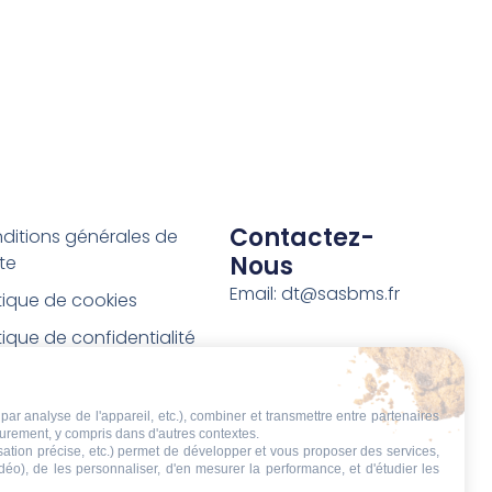
Contactez-
ditions générales de
Nous
te
Email: dt@sasbms.fr
itique de cookies
tique de confidentialité
tions légales
ditions de retour et de
par analyse de l'appareil, etc.), combiner et transmettre entre partenaires
eurement, y compris dans d'autres contextes.
boursement
isation précise, etc.) permet de développer et vous proposer des services,
idéo), de les personnaliser, d'en mesurer la performance, et d'étudier les
t de rétractation