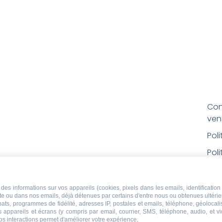
Con
ven
Pol
Poli
Men
Con
des informations sur vos appareils (cookies, pixels dans les emails, identification 
ite ou dans nos emails, déjà détenues par certains d'entre nous ou obtenues ultéri
rem
chats, programmes de fidélité, adresses IP, postales et emails, téléphone, géolocal
s appareils et écrans (y compris par email, courrier, SMS, téléphone, audio, et v
Droi
os interactions permet d'améliorer votre expérience.