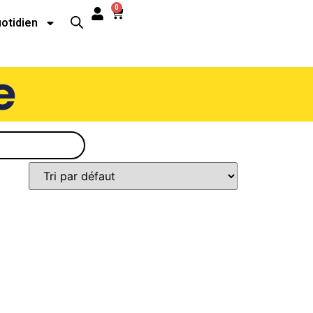
0
uotidien
e